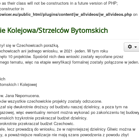
s their class will not be constructors in a future version of PHP;
onstructor in
owicer.eu/public_html/plugins/content/jw_allvideos/jw_allvideos.php
on
ie Kolejowa/Strzelców Bytomskich
zył się w Czechowicach porażką.
chowicach ani jednego wniosku, w 2021 -jeden. W tym roku
nęło 10 projektów. Spośród nich dwa wnioski zostały wycofane przez
ego tematu, więc na etapie weryfikacji formalnej zostały połączone w jeden
ich
tomskich i Kolejowej
 św. Jana Nepomucena.
ków wszystkie czechowickie projekty zostały odrzucone.
zał się dwukrotnie droższy od budżetu naszej dzielnicy, a poza tym na
i gazowej, więc ewentualny remont można wykonać po zakończeniu tej budowy
skich trzykrotnie przekraczał budżet dzielnicy.
rokrotnie przekraczał budżet Czechowic.
ałe, lecz prowadzą do wniosku, że w najmniejszej dzielnicy Gliwic można w
y, a poważniejsze realizacje nie mają szans powodzenia z powodu zbyt