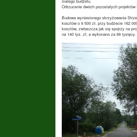
małego budżetu.
Odrzucenie dwóch pozostałych projektów b
Budowa wyniesionego skrzyżowania Strze
kosztów o 9 500 zł, przy budżecie 162 00
kosztów, zwłaszcza jak się spojrzy na pro
na 140 tys. zł, a wykonano za 66 tysięcy.