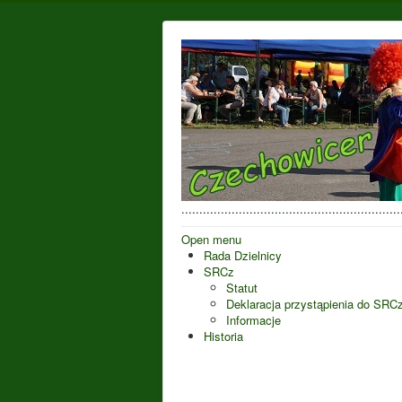
..................................................
Open menu
Rada Dzielnicy
SRCz
Statut
Deklaracja przystąpienia do SRC
Informacje
Historia