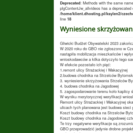
Deprecated
: Methods with the same name a
plgContentJw_allvideos has a deprecated c
/home/klient.dhosting.pl/ksylen2/czech
line
18
Wyniesione skrzyżowan
Gliwicki Budżet Obywatelski 2023 zakońc
W 2020 roku do GBO nie zgłoszono w Cze
nastąpiła mobilizacja mieszkańców i wpły
wnioskodawców a kilka dotyczyło tego sam
W efekcie pozostało ich pięć:
1.remont ulicy Strażackiej i Wakacyjnej
2.budowa chodnika na Strzelców Bytomsk
3. wyniesienie skrzyżowania Strzelców By
4. budowa chodnika na Jagodowej
5. zagospodarowanie terenu koło kaplicy
W wyniku merytorycznej weryfikacji wnios
Remont ulicy Strażackiej i Wakacyjnej oka
ulicach tych planowana jest budowa siec
Koszt budowy chodnika na Strzelców Bytom
Koszt budowy chodnika na Jagodowej czte
Te trzy negatywne weryfikacje są zrozumi
GBO przeprowadzić jedynie drobne projekt