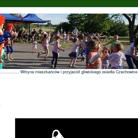
........................... Witryna mieszkańców i przyjaciół gliwickiego osiedla Czechowice
z