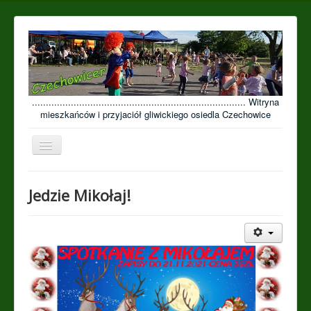
............................................................................. Witryna
mieszkańców i przyjaciół gliwickiego osiedla Czechowice
Przełącz
nawigację
≡
Jedzie Mikołaj!
Open menu