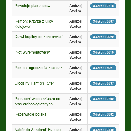
Powstaje plac zabaw
Andrzej
Odsłon: 5718
Szelka
Remont Krzyża z ulicy
Andrzej
Odsłon: 5587
Kolejowej
Szelka
Drzwi kaplicy do konserwacji
Andrzej
Odsłon: 5922
Szelka
Płot wyremontowany
Andrzej
Odsłon: 5610
Szelka
Remont ogrodzenia kapliczki
Andrzej
Odsłon: 4921
Szelka
Urodziny Harmonii Sfer
Andrzej
Odsłon: 6537
Szelka
Potrzebni wolontariusze do
Andrzej
Odsłon: 5799
prac archeologicznych
Szelka
Rezerwacje boiska
Andrzej
Odsłon: 3882
Szelka
Nabór do Akademii Futsalu
Andrzej
Odsłon: 6440