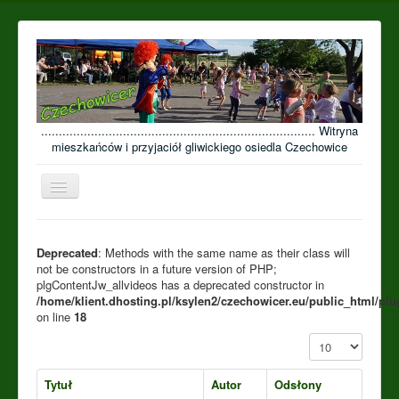
............................................................................. Witryna
mieszkańców i przyjaciół gliwickiego osiedla Czechowice
Przełącz
nawigację
≡
Open menu
Deprecated
: Methods with the same name as their class will
not be constructors in a future version of PHP;
plgContentJw_allvideos has a deprecated constructor in
/home/klient.dhosting.pl/ksylen2/czechowicer.eu/public_html/plu
on line
18
Pokaż #
Tytuł
Autor
Odsłony