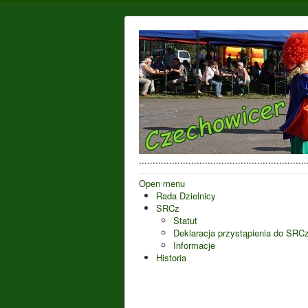
..................................................
Open menu
Rada Dzielnicy
SRCz
Statut
Deklaracja przystąpienia do SRC
Informacje
Historia