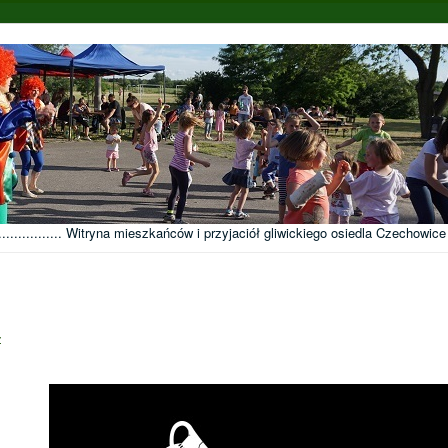
........................... Witryna mieszkańców i przyjaciół gliwickiego osiedla Czechowice
z