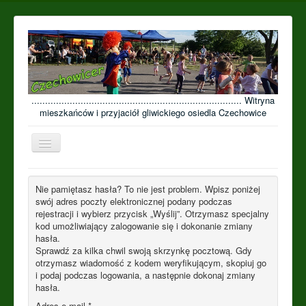
............................................................................. Witryna
mieszkańców i przyjaciół gliwickiego osiedla Czechowice
Przełącz
nawigację
≡
Nie pamiętasz hasła? To nie jest problem. Wpisz poniżej
Open menu
swój adres poczty elektronicznej podany podczas
rejestracji i wybierz przycisk „Wyślij”. Otrzymasz specjalny
kod umożliwiający zalogowanie się i dokonanie zmiany
hasła.
Sprawdź za kilka chwil swoją skrzynkę pocztową. Gdy
otrzymasz wiadomość z kodem weryfikującym, skopiuj go
i podaj podczas logowania, a następnie dokonaj zmiany
hasła.
Adres e-mail
*