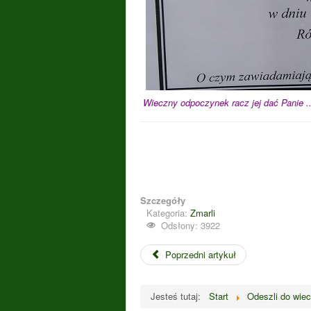
Wieczny odpoczynek racz jej dać Panie ..
Szczegóły
Kategoria:
Zmarli
Odsłony: 3922
Poprzedni artykuł
Jesteś tutaj:
Start
Odeszli do wie