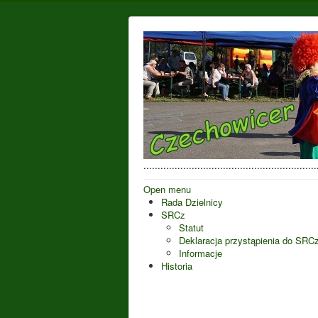
..................................................
Open menu
Rada Dzielnicy
SRCz
Statut
Deklaracja przystąpienia do SRC
Informacje
Historia