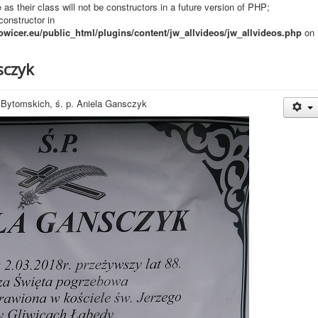
s their class will not be constructors in a future version of PHP;
onstructor in
owicer.eu/public_html/plugins/content/jw_allvideos/jw_allvideos.php
on
sczyk
 Bytomskich, ś. p. Aniela Gansczyk