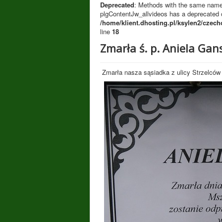
Deprecated
: Methods with the same name a
plgContentJw_allvideos has a deprecated c
/home/klient.dhosting.pl/ksylen2/czech
line
18
Zmarła ś. p. Aniela Gan
Zmarła nasza sąsiadka z ulicy Strzelców