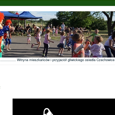
........................... Witryna mieszkańców i przyjaciół gliwickiego osiedla Czechowice
z