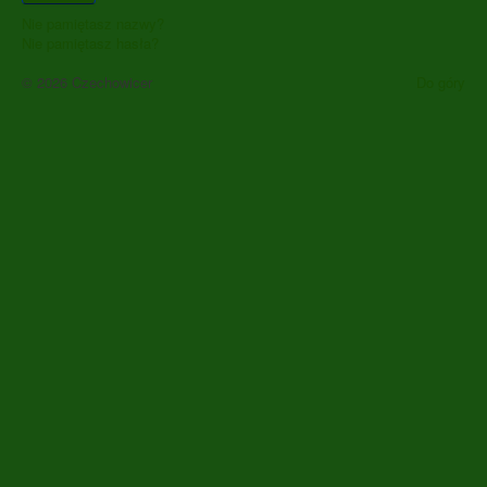
Nie pamiętasz nazwy?
Nie pamiętasz hasła?
© 2026 Czechowicer
Do góry