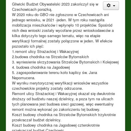
Gliwicki Budżet Obywatelski 2023 zakończył się w
Czechowicach porażką.
W 2020 roku do GBO nie zgłoszono w Czechowicach ani
jednego wniosku, w 2021 -jeden. W tym roku nastąpiła
mobilizacja mieszkańców i wpłynęło 10 projektów. Spośród
nich dwa wnioski zostały wycofane przez wnioskodawców a
kilka dotyczyło tego samego tematu, więc na etapie
weryfikacji formalnej zostały połączone w jeden. W efekcie
pozostało ich pięć:
1.remont ulicy Strażackiej i Wakacyjnej
2.budowa chodnika na Strzelców Bytomskich
3. wyniesienie skrzyżowania Strzelców Bytomskich i Kolejowej
4. budowa chodnika na Jagodowej
5. zagospodarowanie terenu koło kaplicy św. Jana
Nepomucena.
W wyniku merytorycznej weryfikacji wniosków wszystkie
czechowickie projekty zostały odrzucone.
Remont ulicy Strażackiej i Wakacyjnej okazał się dwukrotnie
droższy od budżetu naszej dzielnicy, a poza tym na ulicach
tych planowana jest budowa sieci gazowej, więc ewentualny
remont można wykonać po zakończeniu tej budowy.
Koszt budowy chodnika na Strzelców Bytomskich trzykrotnie
przekraczał budżet dzielnicy.
Koszt budowy chodnika na Jagodowej czterokrotnie
przekraczał budżet Czechowic.