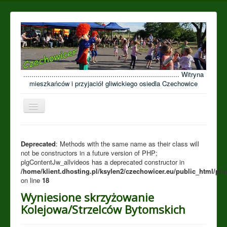
............................................................................. Witryna
mieszkańców i przyjaciół gliwickiego osiedla Czechowice
Przełącz
nawigację
≡
Open menu
Deprecated
: Methods with the same name as their class will
not be constructors in a future version of PHP;
plgContentJw_allvideos has a deprecated constructor in
/home/klient.dhosting.pl/ksylen2/czechowicer.eu/public_html/plu
on line
18
Wyniesione skrzyżowanie
Kolejowa/Strzelców Bytomskich