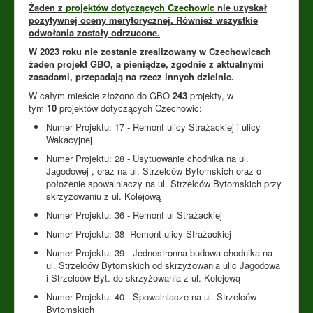
Żaden z
projektów dotyczących Czechowic
nie uzyskał
pozytywnej oceny merytorycznej.
Również wszystkie
odwołania zostały odrzucone.
W 2023 roku nie zostanie zrealizowany w Czechowicach
żaden projekt GBO, a pieniądze, zgodnie z aktualnymi
zasadami, przepadają na rzecz innych dzielnic.
W całym mieście złożono do GBO
243
projekty, w
tym
10
projektów dotyczących Czechowic:
Numer Projektu: 17 - Remont ulicy Strażackiej i ulicy
Wakacyjnej
Numer Projektu: 28 - Usytuowanie chodnika na ul.
Jagodowej , oraz na ul. Strzelców Bytomskich oraz o
położenie spowalniaczy na ul. Strzelców Bytomskich przy
skrzyżowaniu z ul. Kolejową
Numer Projektu: 36 - Remont ul Strażackiej
Numer Projektu: 38 -Remont ulicy Strażackiej
Numer Projektu: 39 - Jednostronna budowa chodnika na
ul. Strzelców Bytomskich od skrzyżowania ulic Jagodowa
i Strzelców Byt. do skrzyżowania z ul. Kolejową
Numer Projektu: 40 - Spowalniacze na ul. Strzelców
Bytomskich