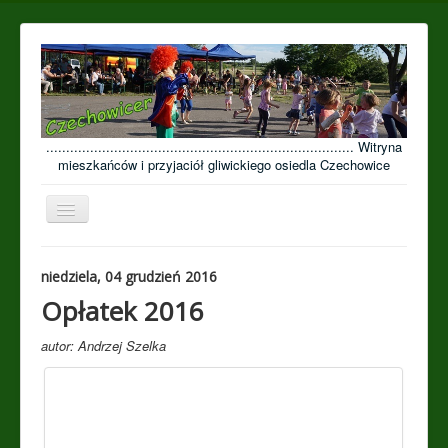
............................................................................. Witryna
mieszkańców i przyjaciół gliwickiego osiedla Czechowice
Przełącz
nawigację
≡
niedziela, 04 grudzień 2016
Open menu
Opłatek 2016
autor: Andrzej Szelka