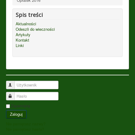
Opłatek 2016
Spis treści
Aktualności
Odeszli do wieczności
Artykuły
Kontakt
Linki
Użytkownik
Hasło
Zapamiętaj
Zaloguj
Nie pamiętasz nazwy?
Nie pamiętasz hasła?