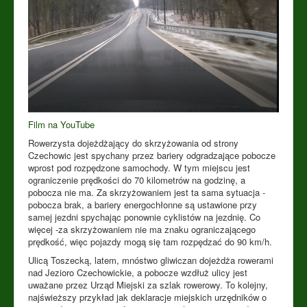
Film na YouTube
Rowerzysta dojeżdżający do skrzyżowania od strony
Czechowic jest spychany przez bariery odgradzające pobocze
wprost pod rozpędzone samochody. W tym miejscu jest
ograniczenie prędkości do 70 kilometrów na godzinę, a
pobocza nie ma. Za skrzyżowaniem jest ta sama sytuacja -
pobocza brak, a bariery energochłonne są ustawione przy
samej jezdni spychając ponownie cyklistów na jezdnię. Co
więcej -za skrzyżowaniem nie ma znaku ograniczającego
prędkość, więc pojazdy mogą się tam rozpędzać do 90 km/h.
Ulicą Toszecką, latem, mnóstwo gliwiczan dojeżdża rowerami
nad Jezioro Czechowickie, a pobocze wzdłuż ulicy jest
uważane przez Urząd Miejski za szlak rowerowy. To kolejny,
najświeższy przykład jak deklaracje miejskich urzędników o