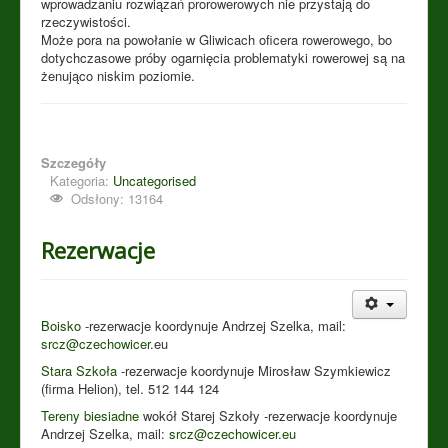
wprowadzaniu rozwiązań prorowerowych nie przystają do
rzeczywistości.
Może pora na powołanie w Gliwicach oficera rowerowego, bo
dotychczasowe próby ogarnięcia problematyki rowerowej są na
żenująco niskim poziomie.
Szczegóły
Kategoria:
Uncategorised
Odsłony: 13164
Rezerwacje
Boisko
-rezerwacje koordynuje Andrzej Szelka, mail:
srcz@czechowicer
.eu
Stara Szkoła
-rezerwacje koordynuje Mirosław Szymkiewicz
(firma Helion), tel. 512 144 124
Tereny biesiadne
wokół Starej Szkoły -rezerwacje koordynuje
Andrzej Szelka, mail:
srcz@czechowicer.eu