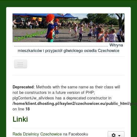
............................................................................. Witryna
mieszkańców i przyjaciół gliwickiego osiedla Czechowice
Przełącz
nawigację
≡
Open menu
Deprecated
: Methods with the same name as their class will
not be constructors in a future version of PHP;
plgContentJw_allvideos has a deprecated constructor in
/home/klient.dhosting.pl/ksylen2/czechowicer.eu/public_html/plu
on line
18
Linki
Rada Dzielnicy Czechowice
na Facebooku