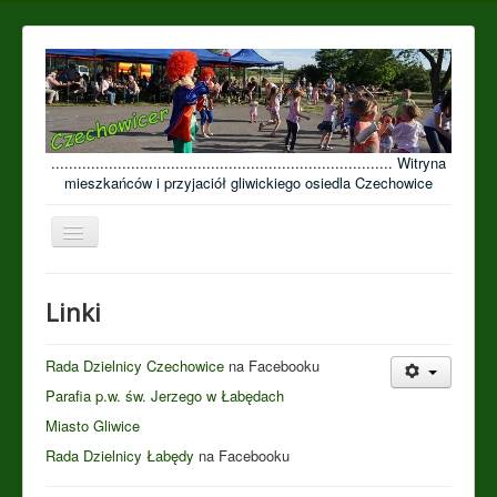
............................................................................. Witryna
mieszkańców i przyjaciół gliwickiego osiedla Czechowice
Przełącz
nawigację
≡
Linki
Open menu
Rada Dzielnicy Czechowice
na Facebooku
Parafia p.w. św. Jerzego w Łabędach
Miasto Gliwice
Rada Dzielnicy Łabędy
na Facebooku