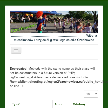
............................................................................. Witryna
mieszkańców i przyjaciół gliwickiego osiedla Czechowice
Przełącz
nawigację
≡
Open menu
Deprecated
: Methods with the same name as their class will
not be constructors in a future version of PHP;
plgContentJw_allvideos has a deprecated constructor in
/home/klient.dhosting.pl/ksylen2/czechowicer.eu/public_html/plu
on line
18
Pokaż #
Tytuł
Autor
Odsłony