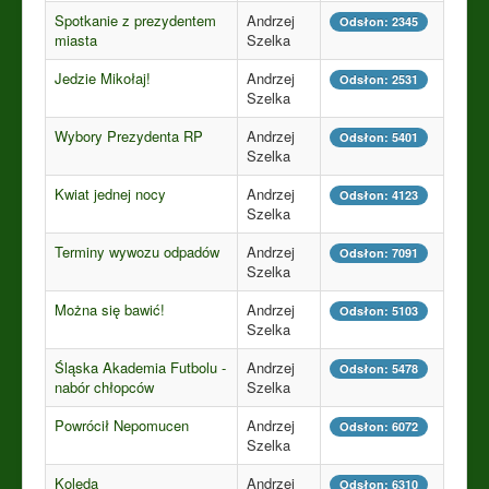
Spotkanie z prezydentem
Andrzej
Odsłon: 2345
miasta
Szelka
Jedzie Mikołaj!
Andrzej
Odsłon: 2531
Szelka
Wybory Prezydenta RP
Andrzej
Odsłon: 5401
Szelka
Kwiat jednej nocy
Andrzej
Odsłon: 4123
Szelka
Terminy wywozu odpadów
Andrzej
Odsłon: 7091
Szelka
Można się bawić!
Andrzej
Odsłon: 5103
Szelka
Śląska Akademia Futbolu -
Andrzej
Odsłon: 5478
nabór chłopców
Szelka
Powrócił Nepomucen
Andrzej
Odsłon: 6072
Szelka
Kolęda
Andrzej
Odsłon: 6310